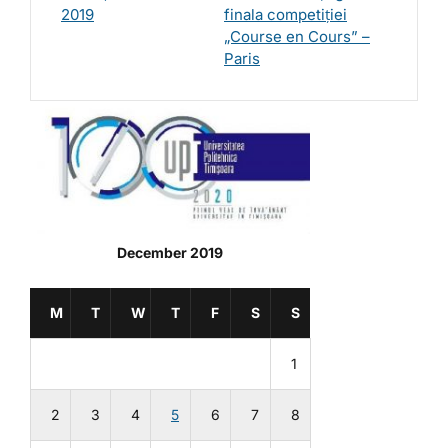
2019
finala competiției
„Course en Cours” –
Paris
December 2019
M
T
W
T
F
S
S
1
2
3
4
5
6
7
8