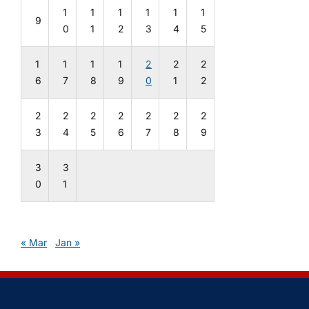
1
1
1
1
1
1
9
0
1
2
3
4
5
1
1
1
1
2
2
2
6
7
8
9
0
1
2
2
2
2
2
2
2
2
3
4
5
6
7
8
9
3
3
0
1
« Mar
Jan »