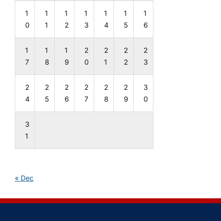
1
1
1
1
1
1
1
0
1
2
3
4
5
6
1
1
1
2
2
2
2
7
8
9
0
1
2
3
2
2
2
2
2
2
3
4
5
6
7
8
9
0
3
1
« Dec