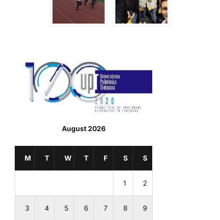
August 2026
M
T
W
T
F
S
S
1
2
3
4
5
6
7
8
9