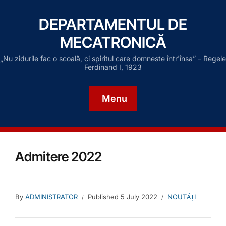
DEPARTAMENTUL DE
MECATRONICĂ
„Nu zidurile fac o scoalã, ci spiritul care domneste într'însa” – Regele
Ferdinand I, 1923
Menu
Admitere 2022
By
ADMINISTRATOR
Published
5 July 2022
NOUTĂȚI