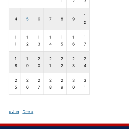
1
2
3
1
4
5
6
7
8
9
0
1
1
1
1
1
1
1
1
2
3
4
5
6
7
1
1
2
2
2
2
2
8
9
0
1
2
3
4
2
2
2
2
2
3
3
5
6
7
8
9
0
1
« Jun
Dec »