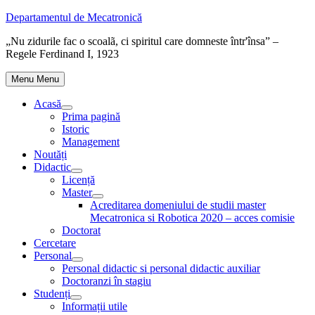
Skip
Departamentul de Mecatronică
to
„Nu zidurile fac o scoalã, ci spiritul care domneste într'însa” –
content
Regele Ferdinand I, 1923
Menu
Menu
Acasă
Show
Prima pagină
sub
Istoric
menu
Management
Noutăți
Didactic
Show
Licență
sub
Master
menu
Show
Acreditarea domeniului de studii master
sub
Mecatronica si Robotica 2020 – acces comisie
menu
Doctorat
Cercetare
Personal
Show
Personal didactic si personal didactic auxiliar
sub
Doctoranzi în stagiu
menu
Studenți
Show
Informații utile
sub