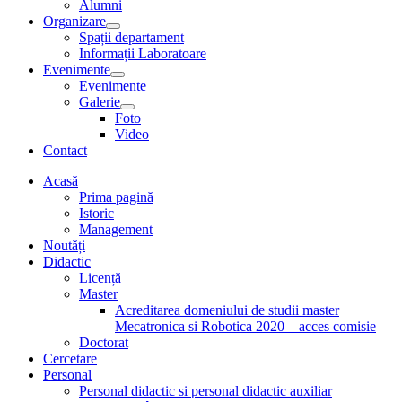
Alumni
menu
Organizare
Show
Spații departament
sub
Informații Laboratoare
menu
Evenimente
Show
Evenimente
sub
Galerie
menu
Show
Foto
sub
Video
menu
Contact
Acasă
Prima pagină
Istoric
Management
Noutăți
Didactic
Licență
Master
Acreditarea domeniului de studii master
Mecatronica si Robotica 2020 – acces comisie
Doctorat
Cercetare
Personal
Personal didactic si personal didactic auxiliar