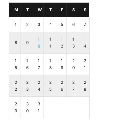
M
T
W
T
F
S
S
1
2
3
4
5
6
7
1
1
1
1
1
8
9
0
1
2
3
4
1
1
1
1
1
2
2
5
6
7
8
9
0
1
2
2
2
2
2
2
2
2
3
4
5
6
7
8
2
3
3
9
0
1