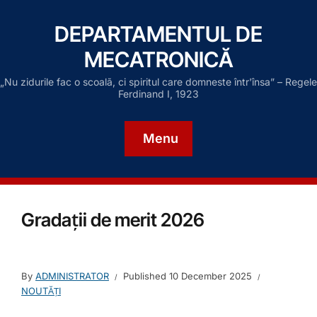
DEPARTAMENTUL DE
MECATRONICĂ
„Nu zidurile fac o scoalã, ci spiritul care domneste într'însa” – Regele
Ferdinand I, 1923
Menu
Gradații de merit 2026
By
ADMINISTRATOR
Published
10 December 2025
NOUTĂȚI